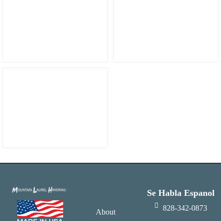
Se Habla Espanol
828-342-0873
About